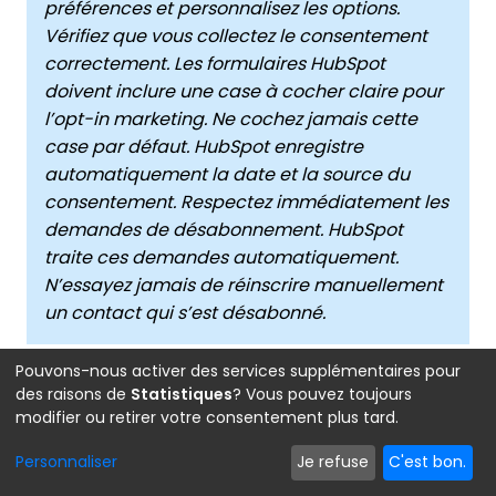
préférences et personnalisez les options.
Vérifiez que vous collectez le consentement
correctement. Les formulaires HubSpot
doivent inclure une case à cocher claire pour
l’opt-in marketing. Ne cochez jamais cette
case par défaut. HubSpot enregistre
automatiquement la date et la source du
consentement. Respectez immédiatement les
demandes de désabonnement. HubSpot
traite ces demandes automatiquement.
N’essayez jamais de réinscrire manuellement
un contact qui s’est désabonné.
Pouvons-nous activer des services supplémentaires pour
des raisons de
Statistiques
? Vous pouvez toujours
Erreur 10 : négliger l’alignement entre
modifier ou retirer votre consentement plus tard.
email et parcours utilisateur / offre
Personnaliser
Je refuse
C'est bon.