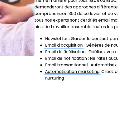
même manière pour tous. BtoB ou BtoC
demanderont des approches différentes. 
compréhension 360 de ce levier et de vo
tous nos experts sont certifiés email m
ainsi de travailler ensemble toutes les pi
Newsletter : Garder le contact pe
Email d’acquisition
: Générez de nou
Email de fidélisation : Fidélisez vos
Email de notification : Ne ratez au
Email transactionnel
: Automatisez 
Automatisation marketing
: Créez 
nurturing