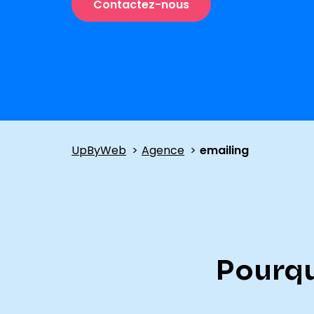
Contactez-nous
UpByWeb
Agence
emailing
Pourqu