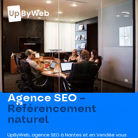
Agence SEO
–
Référencement
naturel
UpByWeb, agence SEO à Nantes et en Vendée vous