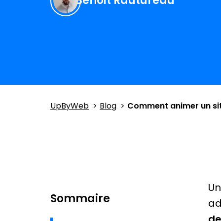
Benoit Rautureau
UpByWeb
Blog
Comment animer un si
Un
Sommaire
ad
de