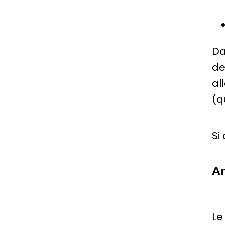
Da
de
al
(q
Si
An
Le