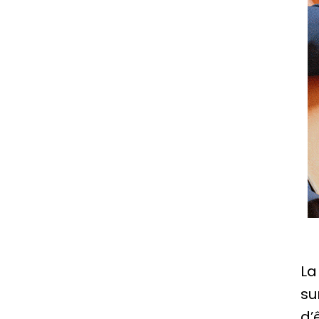
La
su
d’