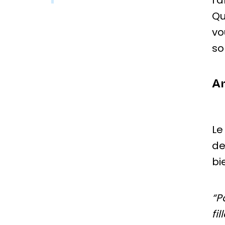
l’
Qu
vo
so
An
Le
de
bi
“P
fi