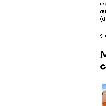
co
au
(d
Si
M
c