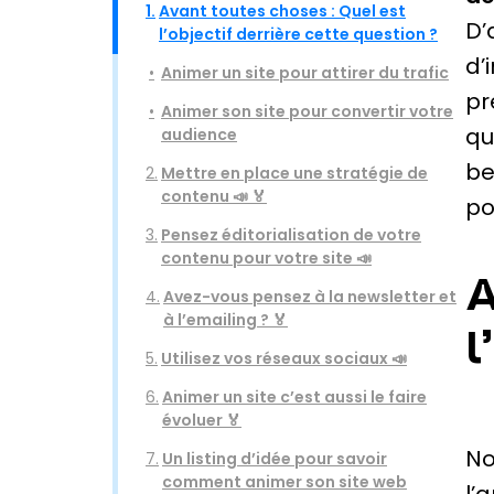
1.
Avant toutes choses : Quel est
D’
l’objectif derrière cette question ?
d’
Animer un site pour attirer du trafic
pr
Animer son site pour convertir votre
qu
audience
be
2.
Mettre en place une stratégie de
contenu 📣 🏅
po
3.
Pensez éditorialisation de votre
contenu pour votre site 📣
A
4.
Avez-vous pensez à la newsletter et
à l’emailing ? 🏅
l
5.
Utilisez vos réseaux sociaux 📣
6.
Animer un site c’est aussi le faire
évoluer 🏅
No
7.
Un listing d’idée pour savoir
comment animer son site web