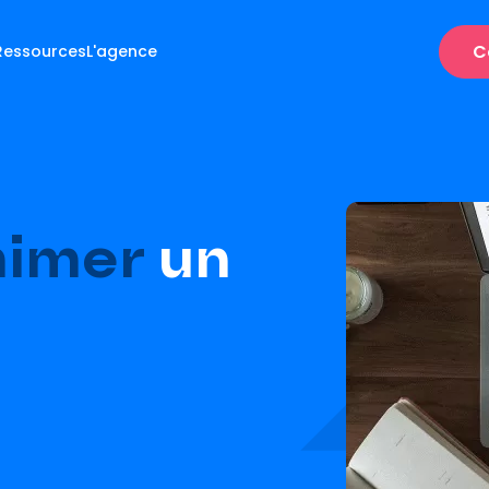
C
Ressources
L'agence
nimer
un