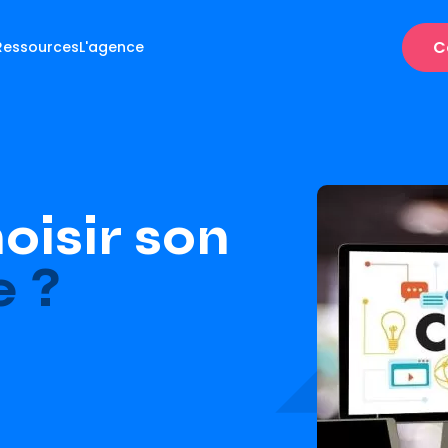
C
Ressources
L'agence
isir son
e ?