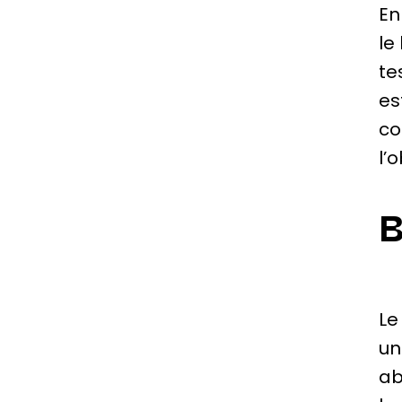
En
le
te
es
co
l’
B
Le
un
ab