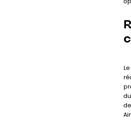
op
R
c
Le
ré
pr
du
de
Ai