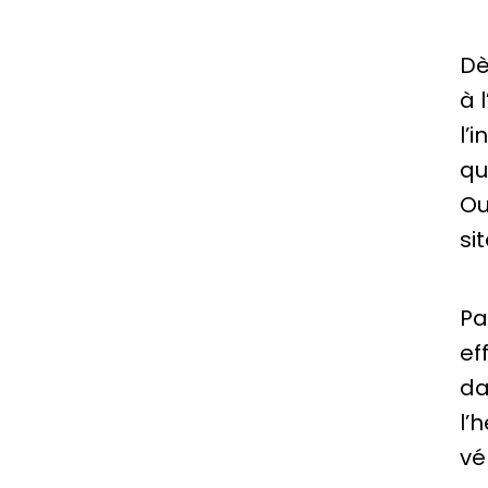
Dè
à 
l’
qu
Ou
si
Pa
ef
da
l’
vé