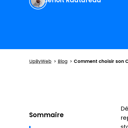
Benoit Rautureau
UpByWeb
Blog
Comment choisir son C
Dé
Sommaire
re
st