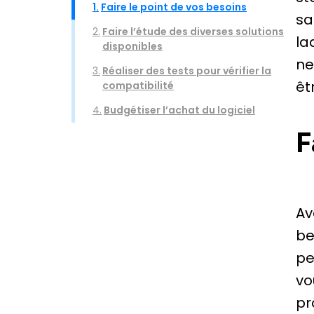
1.
Faire le point de vos besoins
sa
2.
Faire l’étude des diverses solutions
la
disponibles
ne
3.
Réaliser des tests pour vérifier la
êt
compatibilité
4.
Budgétiser l’achat du logiciel
F
Av
be
pe
vo
pr