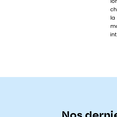
lo
ch
la
mo
in
Nos dernie