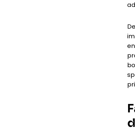
ad
De
im
en
pr
bo
sp
pr
F
d