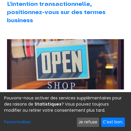
L’intention transactionnelle,
positionnez-vous sur des termes
business
Pouvons-nous activer des services supplémentaires pour
des raisons de
Statistiques
? Vous pouvez toujours
Les requêtes transactionnelles sont généralement
modifier ou retirer votre consentement plus tard.
les termes les plus intéressants en terme de
Personnaliser
Je refuse
C'est bon.
conversion pour vous. Il s’agit des recherches