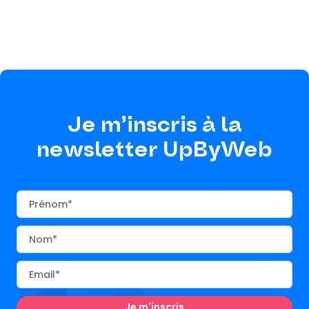
Je m’inscris à la
newsletter UpByWeb
Prénom
Nom
Email