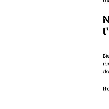
mo
N
l
Bi
ré
do
Re