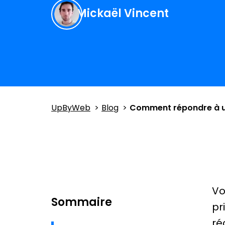
Mickaël Vincent
UpByWeb
Blog
Comment répondre à un
Vo
Sommaire
pr
ré