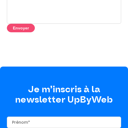
Envoyer
Je m’inscris à la
newsletter UpByWeb
Prénom