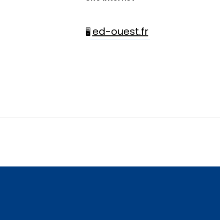
ed-ouest.fr
🖥️