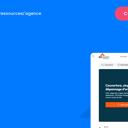
C
Ressources
L'agence
s