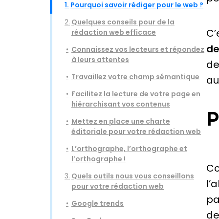
1.
Pourquoi savoir rédiger pour le web ?
2.
Quelques conseils pour de la
C’
rédaction web efficace
de
Connaissez vos lecteurs et répondez
à leurs attentes
de
Travaillez votre champ sémantique
au
Facilitez la lecture de votre page en
hiérarchisant vos contenus
P
Mettez en place une charte
éditoriale pour votre rédaction web
L’orthographe, l’orthographe et
l’orthographe !
Co
3.
Quels outils nous vous conseillons
l’
pour votre rédaction web
pa
Google trends
de