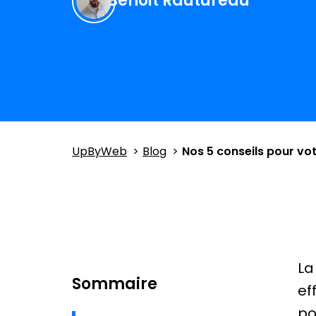
Benoit Rautureau
UpByWeb
Blog
Nos 5 conseils pour vo
La
Sommaire
ef
po