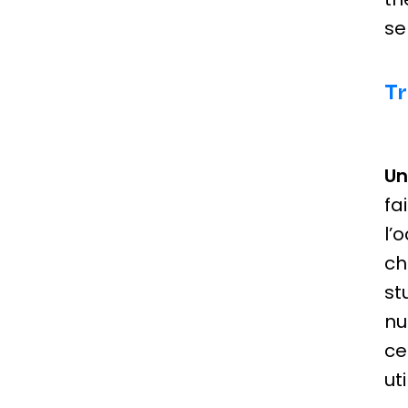
se
Tr
Un
fa
l’
ch
st
nu
ce
ut