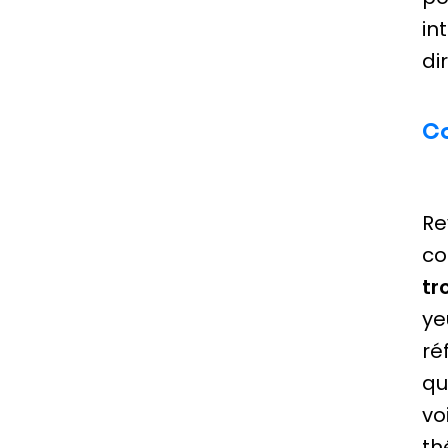
in
di
Co
Re
co
tr
ye
ré
qu
vo
th