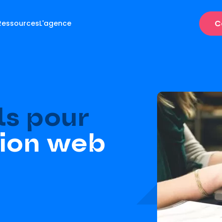
C
Ressources
L'agence
ls pour
ion web