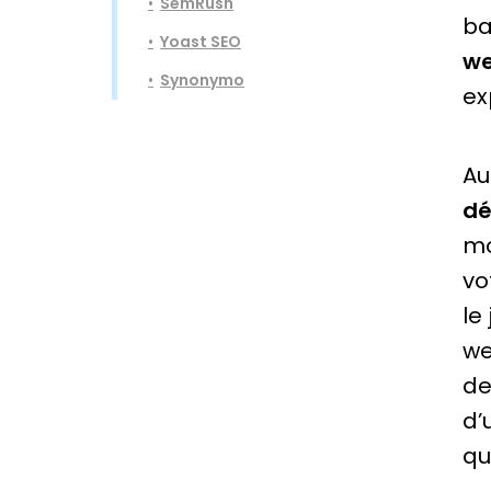
SemRush
ba
Yoast SEO
w
Synonymo
ex
Au
d
mo
vo
le
we
de
d’
qu