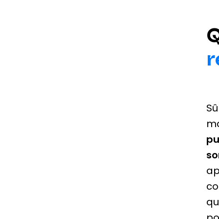
Q
r
Sû
ma
pu
so
ap
co
qu
po