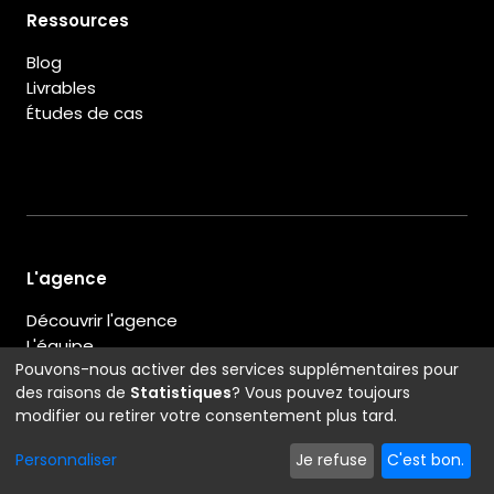
Ressources
Blog
Livrables
Études de cas
L'agence
Découvrir l'agence
L'équipe
Pouvons-nous activer des services supplémentaires pour
Notre centre de formation
des raisons de
Statistiques
? Vous pouvez toujours
modifier ou retirer votre consentement plus tard.
Personnaliser
Je refuse
C'est bon.