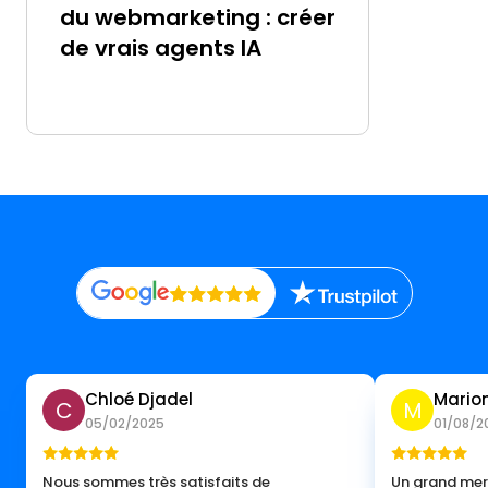
du webmarketing : créer
de vrais agents IA
Chloé Djadel
Marion
C
M
05/02/2025
01/08/2
Nous sommes très satisfaits de
Un grand merc