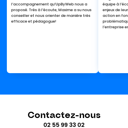
l’accompagnement qu’UpByWeb nous a
équipe à l’éc
proposé. Très à l’écoute, Maxime a su nous
enjeux de leur
conseiller et nous orienter de manière très
action en fon
efficace et pédagogue!
problématiq
l’entreprise e
Contactez-nous
02 55 99 33 02