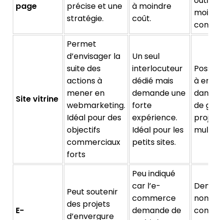
outils 
page
précise et une
à moindre
moins
stratégie.
coût.
connai
Permet
d’envisager la
Un seul
suite des
interlocuteur
Possib
actions à
dédié mais
à envi
mener en
demande une
dans l
Site vitrine
webmarketing.
forte
de gro
Idéal pour des
expérience.
projet
objectifs
Idéal pour les
multi-s
commerciaux
petits sites.
forts
Peu indiqué
car l’e-
Deman
Peut soutenir
commerce
nombr
des projets
E-
demande de
compé
d’envergure