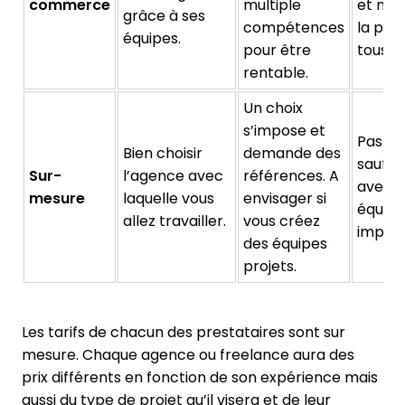
commerce
multiple
et n’e
grâce à ses
compétences
la por
équipes.
pour être
tous.
rentable.
Un choix
s’impose et
Pas ad
Bien choisir
demande des
sauf si
Sur-
l’agence avec
références. A
avez u
mesure
laquelle vous
envisager si
équipe
allez travailler.
vous créez
import
des équipes
projets.
Les tarifs de chacun des prestataires sont sur
mesure. Chaque agence ou freelance aura des
prix différents en fonction de son expérience mais
aussi du type de projet qu’il visera et de leur