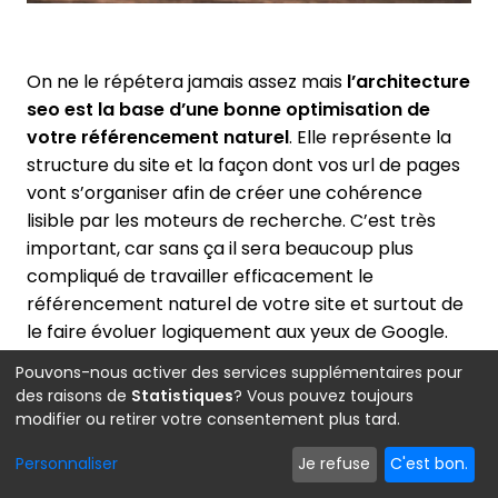
On ne le répétera jamais assez mais
l’architecture
seo est la base d’une bonne optimisation de
votre référencement naturel
. Elle représente la
structure du site et la façon dont vos url de pages
vont s’organiser afin de créer une cohérence
lisible par les moteurs de recherche. C’est très
important, car sans ça il sera beaucoup plus
compliqué de travailler efficacement le
référencement naturel de votre site et surtout de
le faire évoluer logiquement aux yeux de Google.
Pour ce qui est du coût d’une architecture, c’est
Pouvons-nous activer des services supplémentaires pour
assez variable. Il dépendant principalement du
des raisons de
Statistiques
? Vous pouvez toujours
temps à passer dessus qui lui-même dépendra de
modifier ou retirer votre consentement plus tard.
l’étendue de votre activité et de la concurrence
Personnaliser
Je refuse
C'est bon.
sur votre marché. Pour vous donner un ordre