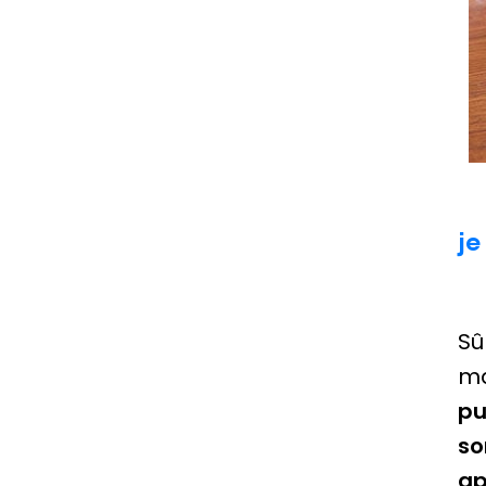
je
Sû
ma
pu
so
ap