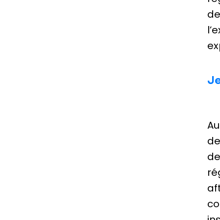
de
l’
ex
Je
Au
de
de
ré
af
co
in