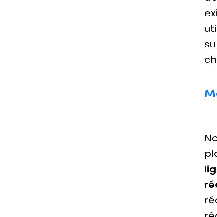
ex
ut
su
ch
Mo
No
pl
li
ré
ré
ré