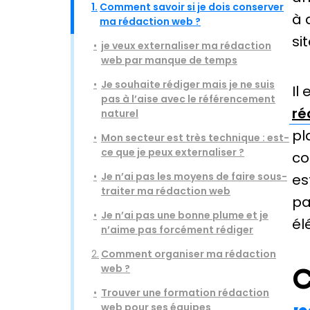
1.
Comment savoir si je dois conserver
à 
ma rédaction web ?
si
je veux externaliser ma rédaction
web par manque de temps
Je souhaite rédiger mais je ne suis
Il
pas à l’aise avec le référencement
ré
naturel
pl
Mon secteur est très technique : est-
ce que je peux externaliser ?
co
Je n’ai pas les moyens de faire sous-
es
traiter ma rédaction web
pa
Je n’ai pas une bonne plume et je
él
n’aime pas forcément rédiger
2.
Comment organiser ma
rédaction
web ?
C
Trouver une formation rédaction
web pour ses équipes