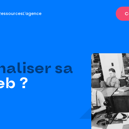
C
Ressources
L'agence
naliser sa
eb ?