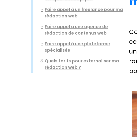
m
Faire appel à un freelance pour ma
rédaction web
Faire appel à une agence de
Co
rédaction de contenus web
ce
Faire appel à une plateforme
spécialisée
un
ra
3.
Quels tarifs pour externaliser ma
rédaction web ?
po