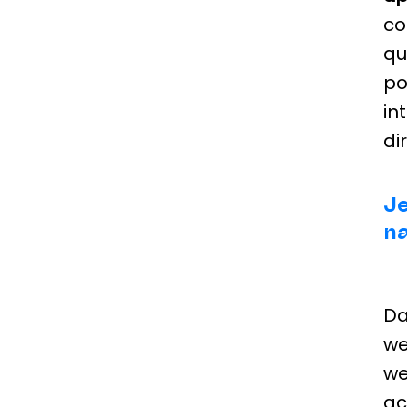
co
qu
po
in
di
Je
na
Da
we
we
ac