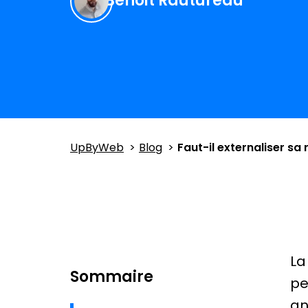
Benoit Rautureau
UpByWeb
Blog
Faut-il externaliser sa
L
Sommaire
pe
an