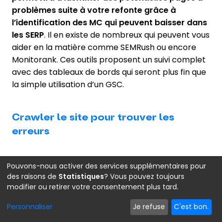
problèmes suite à votre refonte grâce à
l’identification des MC qui peuvent baisser dans
les SERP
. Il en existe de nombreux qui peuvent vous
aider en la matière comme SEMRush ou encore
Monitorank. Ces outils proposent un suivi complet
avec des tableaux de bords qui seront plus fin que
la simple utilisation d’un GSC.
Crawler le site pour trouver les
erreurs
Pouvons-nous activer des services supplémentaires pour
Crawler un site avec Screaming frog par exemple,
des raisons de
Statistiques
? Vous pouvez toujours
est une bonne chose car cela va vous permettre
modifier ou retirer votre consentement plus tard.
notamment de détecter plusieurs éléments qui
Personnaliser
Je refuse
C'est bon.
peuvent intervenir dans les modifications de