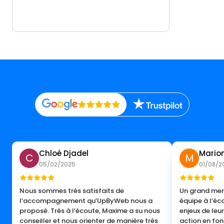
Chloé Djadel
Marion
C
M
05/02/2025
01/08/2
Nous sommes très satisfaits de
Un grand merc
l’accompagnement qu’UpByWeb nous a
équipe à l’éc
proposé. Très à l’écoute, Maxime a su nous
enjeux de leur
conseiller et nous orienter de manière très
action en fon