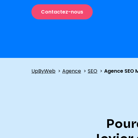
Contactez-nous
UpByWeb
Agence
SEO
Agence SEO 
Pour