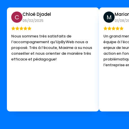
Chloé Djadel
Marion
C
M
05/02/2025
01/08/2
Nous sommes très satisfaits de
Un grand merc
l’accompagnement qu’UpByWeb nous a
équipe à l’éc
proposé. Très à l’écoute, Maxime a su nous
enjeux de leur
conseiller et nous orienter de manière très
action en fon
efficace et pédagogue!
problématiq
l’entreprise e