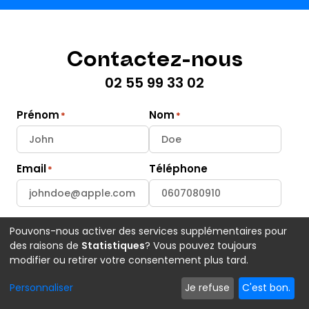
Contactez-nous
02 55 99 33 02
Prénom
Nom
Email
Téléphone
Site Web
Entreprise
Pouvons-nous activer des services supplémentaires pour
des raisons de
Statistiques
? Vous pouvez toujours
modifier ou retirer votre consentement plus tard.
Personnaliser
Je refuse
C'est bon.
Message