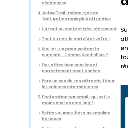
d
généreuses
4.
ActiveTrail : même type de
facturation mais plus attractive
Su
Un tarif au contact très intéressant
at
Tout ou rien, le pari d’ActiveTrail
en
5.
Mailjet : un prix suscitant la
curiosité… Comme SendInBlue ?
to
Des offres bien pensées et
ré
correctement positionnées
Perd un peu de son attractivité sur
les volumes intermédiaires
6.
Facturation par email : qui est le
moins cher en emailing ?
Petits volumes, besoins emailing
basiques