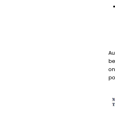
Au
be
on
po