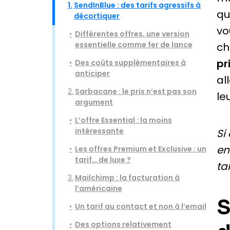
1.
SendInBlue : des tarifs agressifs à
qu
décortiquer
vo
Différentes offres, une version
essentielle comme fer de lance
ch
pr
Des coûts supplémentaires à
anticiper
al
2.
Sarbacane : le prix n’est pas son
le
argument
L’offre Essential : la moins
intéressante
Si
en
Les offres Premium et Exclusive : un
tarif… de luxe ?
tar
3.
Mailchimp : la facturation à
l’américaine
S
Un tarif au contact et non à l’email
Des options relativement