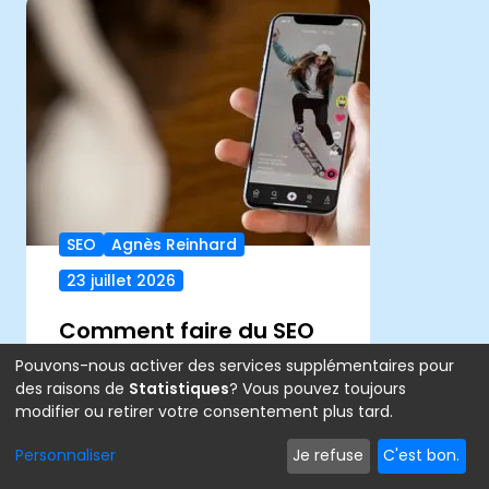
SEO
Agnès Reinhard
23 juillet 2026
Comment faire du SEO
TikTok pour être trouvé
Pouvons-nous activer des services supplémentaires pour
et pas seulement vu
des raisons de
Statistiques
? Vous pouvez toujours
modifier ou retirer votre consentement plus tard.
quand on débute ?
Personnaliser
Je refuse
C'est bon.