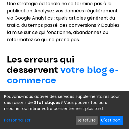
Une stratégie éditoriale ne se termine pas à la
publication. Analysez vos données régulièrement
via Google Analytics : quels articles génèrent du
trafic, du temps passé, des conversions ? Doublez
la mise sur ce qui fonctionne, abandonnez ou
reformatez ce qui ne prend pas.
Les erreurs qui
desservent
votre blog e-
commerce
Pouvons-nous activer des services supplémentaires pour
des raisons de
Statistiques
? Vous pouvez toujours
De nombreux commerçants lancent un blog avec
modifier ou retirer votre consentement plus tard.
de bonnes intentions et abandonnent au bout de
Personnaliser
Je refuse
C'est bon.
quelques mois, sans résultats visibles. Dans la
plupart des cas, l’échec est lié aux mêmes erreurs