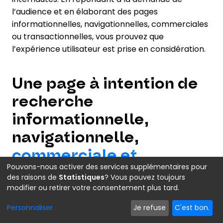
l’audience et en élaborant des pages
informationnelles, navigationnelles, commerciales
ou transactionnelles, vous prouvez que
l’expérience utilisateur est prise en considération.
Une page à intention de
recherche
informationnelle,
navigationnelle,
commerciale et
Pouvons-nous activer des services supplémentaires pour
transactionnelle, et ça
des raisons de
Statistiques
? Vous pouvez toujours
repart
modifier ou retirer votre consentement plus tard.
Personnaliser
Je refuse
C'est bon.