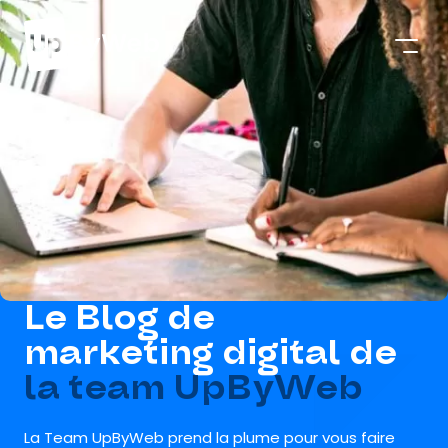
Le Blog de
marketing digital de
la team UpByWeb
La Team UpByWeb prend la plume pour vous faire