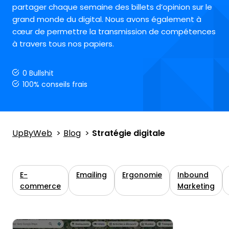
partager chaque semaine des billets d’opinion sur le
grand monde du digital. Nous avons également à
cœur de permettre la transmission de compétences
à travers tous nos papiers.
0 Bullshit
100% conseils frais
UpByWeb
Blog
Stratégie digitale
E-
Emailing
Ergonomie
Inbound
commerce
Marketing